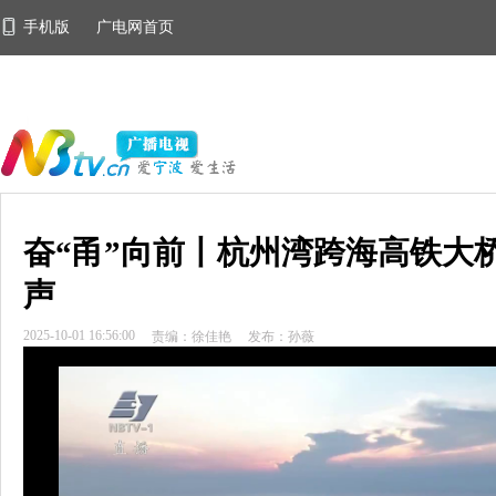
手机版
广电网首页
奋“甬”向前丨杭州湾跨海高铁大
声
2025-10-01 16:56:00
责编：徐佳艳
发布：孙薇