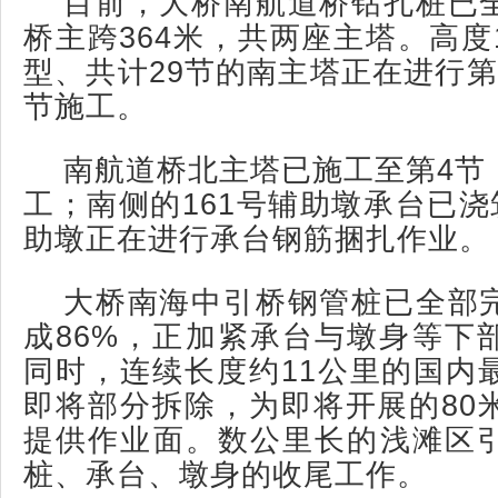
目前，大桥南航道桥钻孔桩已
桥主跨364米，共两座主塔。高度1
型、共计29节的南主塔正在进行第
节施工。
南航道桥北主塔已施工至第4节
工；南侧的161号辅助墩承台已浇
助墩正在进行承台钢筋捆扎作业。
大桥南海中引桥钢管桩已全部
成86%，正加紧承台与墩身等下
同时，连续长度约11公里的国内
即将部分拆除，为即将开展的80
提供作业面。数公里长的浅滩区
桩、承台、墩身的收尾工作。